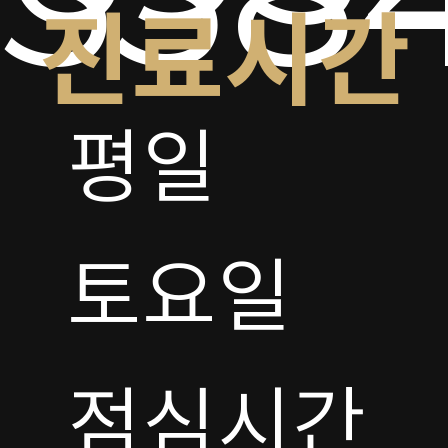
진료시간
평일

토요일 

점심시간