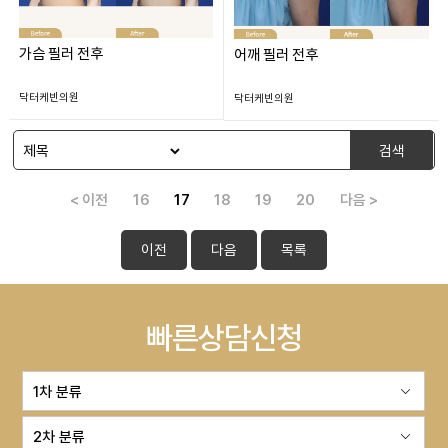
가슴 필러 전후
어깨 필러 전후
닥터케빈의원
닥터케빈의원
검색
< 이전
16
17
18
19
20
다음 >
이전
다음
목록
빠른상담신청