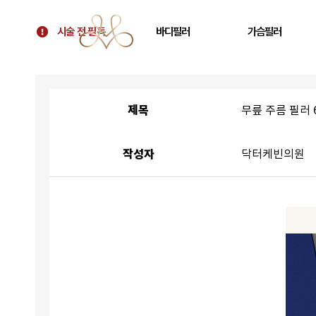
시술 전 필독
바디필러
가슴필러
시술 전 필독
골반필러 우아힙
가슴 필러
대표원장 칼럼
허벅지 필러
가슴보형물 후 교정
제목
무릎 주름 필러 
병원 소개
휜다리 필러
텐바디업 필러 소개
팔뚝 필러
작성자
닥터케빈의원
오시는 길
쇄골 필러
주름 필러