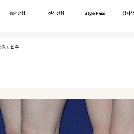
동안 성형
전신 성형
Style Pass
남자상
풀페이스 필러
두상 성형
뒤통수
어깨
AntG 주사
어깨 필러
정수리
삼두근
60cc 전후
페이스 에클레인
제시라인 필러
옆통수
이두근
바디 에클레인
다리 성형
본시멘트 후 교정
전완근
볼륨 리프팅
키성형
광배근
실리프팅
스킨플렉스
Stem950
Stemfill