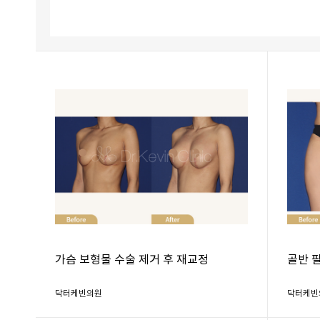
가슴 보형물 수술 제거 후 재교정
골반 
닥터케빈의원
닥터케빈