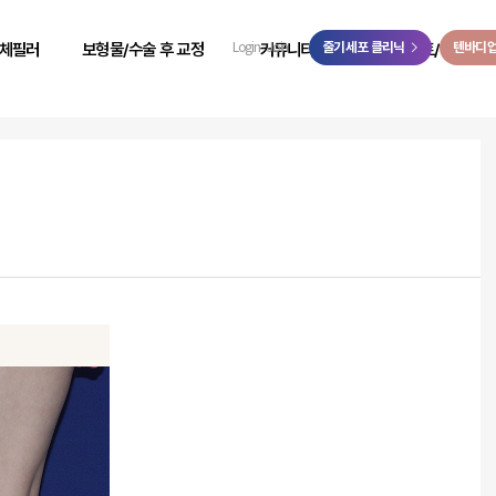
>
체필러
보형물/수술 후 교정
커뮤니티
줄기세포 클리닉
이벤트/예약
텐바디
Login
Join
 성형
힙보형물 후 교정
리얼 리뷰
이벤트
 성형
바디 비대칭
시술 전후
온라인 예약
 성형
사고 후 조직 결손 교정
자필 후기
온라인 상담
 성형
코 수술 후 교정
리얼 스토리
카카오톡 상담
 성형
언론보도
닥터케빈 TV
리얼모델 신청