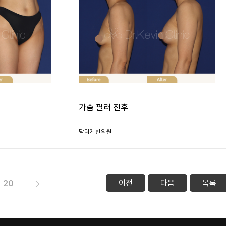
가슴 필러 전후
닥터케빈의원
이전
다음
목록
20