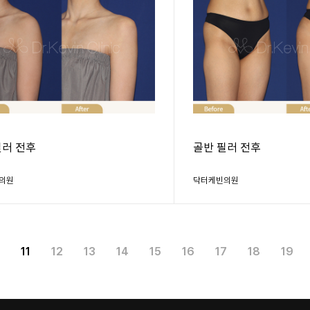
필러 전후
골반 필러 전후
의원
닥터케빈의원
11
12
13
14
15
16
17
18
19