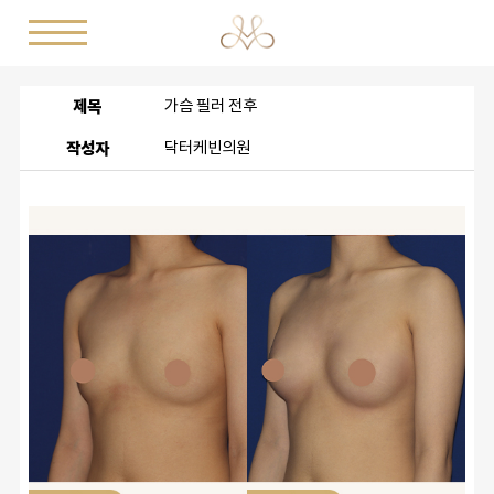
제목
가슴 필러 전후
작성자
닥터케빈의원