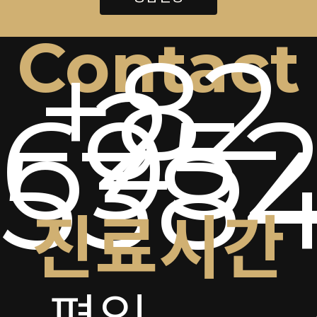
Contact
+82
2-
6952
538
진료시간