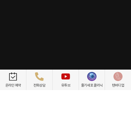
개인정보취급방침
이용약관
환자권리장전
비급여항목
온라인 예약
전화상담
유튜브
줄기세포 클리닉
텐바디업
닥터케빈의원
텐바디업