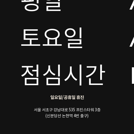
평일

토요일 

점심시간
일요일/공휴일 휴진
서울 서초구 강남대로 535 프린스타워 3층
(신분당선 논현역 4번 출구)