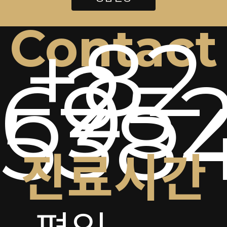
Contact
+82
2-
6952
538
진료시간