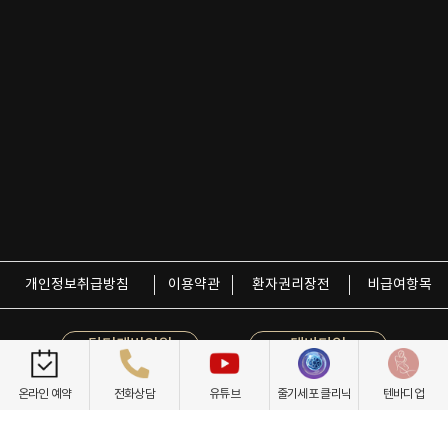
개인정보취급방침
이용약관
환자권리장전
비급여항목
닥터케빈의원
텐바디업
온라인 예약
전화상담
유튜브
줄기세포 클리닉
텐바디업