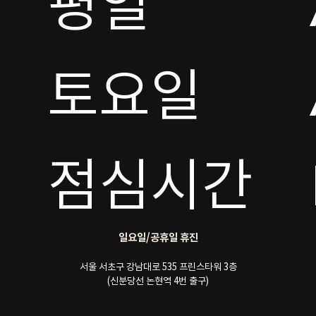
평일

토요일 

점심시간
일요일/공휴일 휴진
서울 서초구 강남대로 535 프린스타워 3층
(신분당선 논현역 4번 출구)