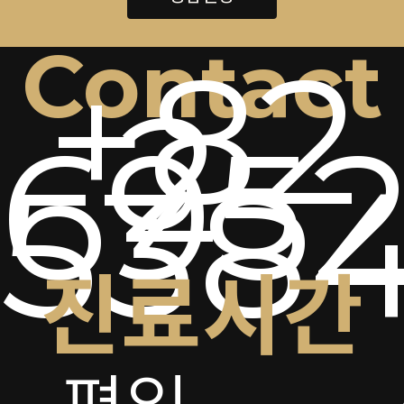
Contact
+82
2-
6952
538
진료시간