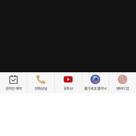
개인정보취급방침
이용약관
환자권리장전
비급여항목
온라인 예약
전화상담
유튜브
줄기세포 클리닉
텐바디업
닥터케빈의원
텐바디업