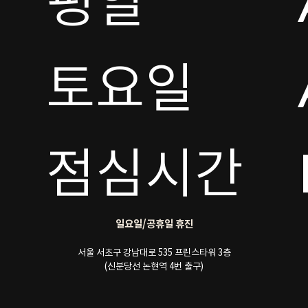
평일

토요일 

점심시간
일요일/공휴일 휴진
서울 서초구 강남대로 535 프린스타워 3층
(신분당선 논현역 4번 출구)