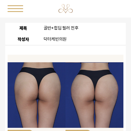
제목
골반+힙딥 필러 전후
작성자
닥터케빈의원