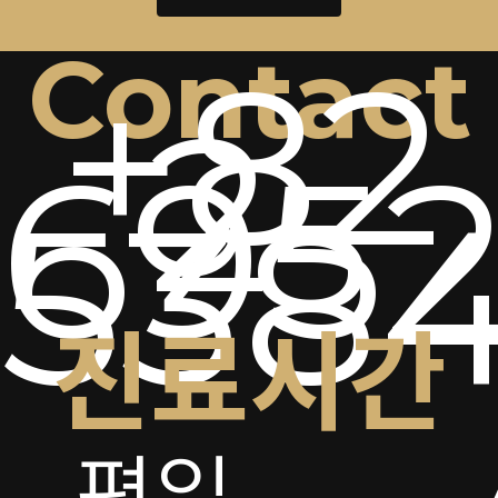
Contact
+82
2-
6952
538
진료시간
평일
