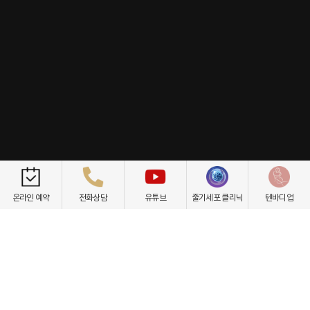
개인정보취급방침
이용약관
환자권리장전
비급여항목
온라인 예약
전화상담
유튜브
줄기세포 클리닉
텐바디업
닥터케빈의원
텐바디업