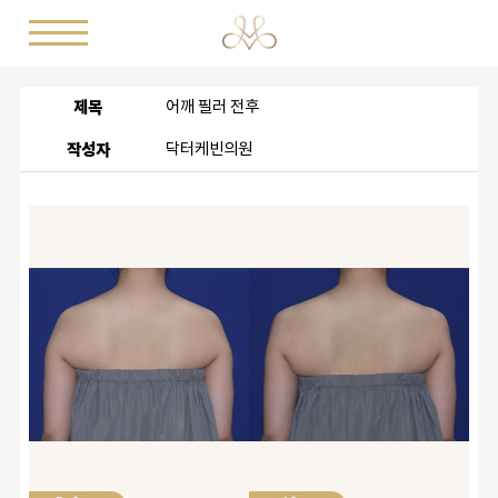
제목
어깨 필러 전후
작성자
닥터케빈의원