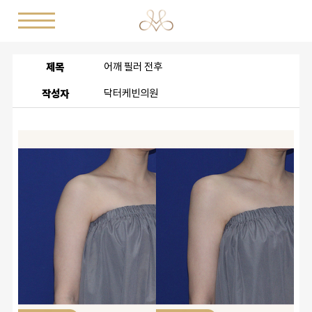
제목
어깨 필러 전후
작성자
닥터케빈의원