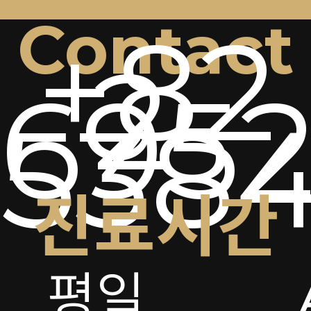
Contact
+82
2-
6952
538
진료시간
평일
