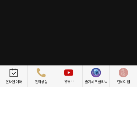
개인정보취급방침
이용약관
환자권리장전
비급여항목
온라인 예약
전화상담
유튜브
줄기세포 클리닉
텐바디업
닥터케빈의원
텐바디업