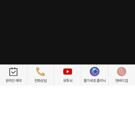
개인정보취급방침
이용약관
환자권리장전
비급여항목
온라인 예약
전화상담
유튜브
줄기세포 클리닉
텐바디업
닥터케빈의원
텐바디업