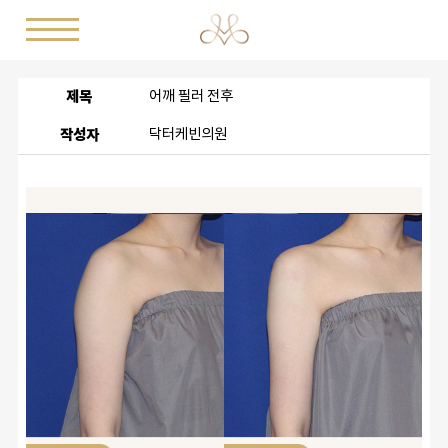
제목
어깨 필러 전후
작성자
닥터케빈의원