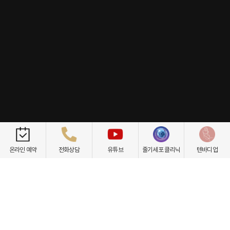
개인정보취급방침
이용약관
환자권리장전
비급여항목
온라인 예약
전화상담
유튜브
줄기세포 클리닉
텐바디업
닥터케빈의원
텐바디업