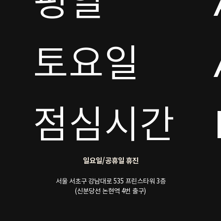
평일

토요일 

점심시간
일요일/공휴일 휴진
서울 서초구 강남대로 535 프린스타워 3층
(신분당선 논현역 4번 출구)