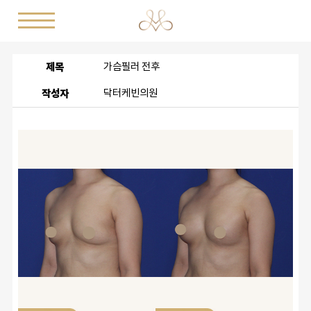
제목
가슴필러 전후
작성자
닥터케빈의원