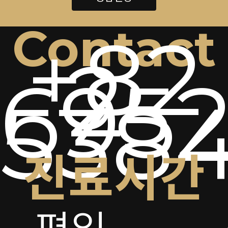
Contact
+82
2-
6952
538
진료시간