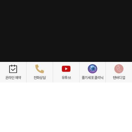
개인정보취급방침
이용약관
환자권리장전
비급여항목
온라인 예약
전화상담
유튜브
줄기세포 클리닉
텐바디업
닥터케빈의원
텐바디업