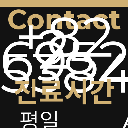
Contact
+82
2-
6952
538
진료시간
평일
