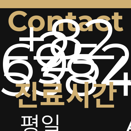
Contact
+82
2-
6952
538
진료시간
평일
