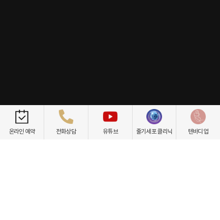
개인정보취급방침
이용약관
환자권리장전
비급여항목
온라인 예약
전화상담
유튜브
줄기세포 클리닉
텐바디업
닥터케빈의원
텐바디업