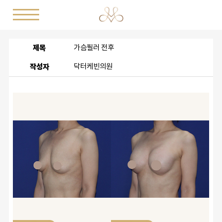
제목
가슴필러 전후
작성자
닥터케빈의원