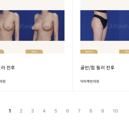
필러 전후
골반/힙 필러 전후
의원
닥터케빈의원
1
2
3
4
5
6
7
8
9
10