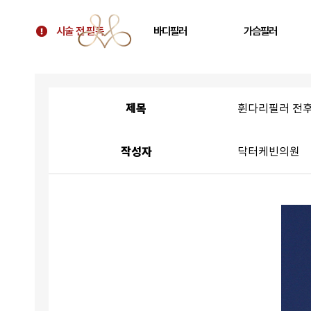
시술 전 필독
바디필러
가슴필러
시술 전 필독
골반필러 우아힙
가슴 필러
대표원장 칼럼
허벅지 필러
가슴보형물 후 교정
제목
휜다리필러 전
병원 소개
휜다리 필러
텐바디업 필러 소개
팔뚝 필러
작성자
닥터케빈의원
오시는 길
쇄골 필러
주름 필러