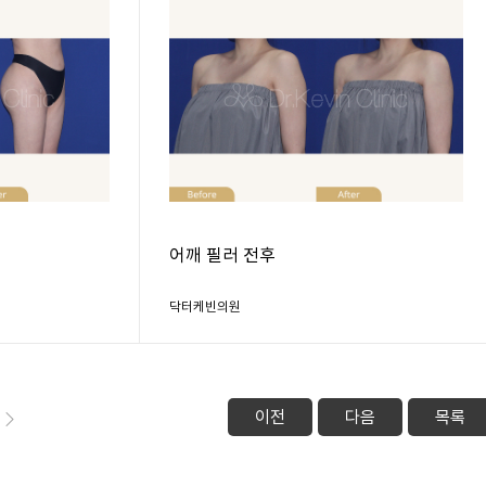
어깨 필러 전후
닥터케빈의원
이전
다음
목록