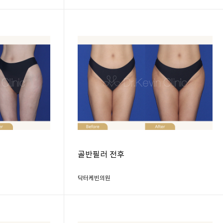
골반필러 전후
닥터케빈의원