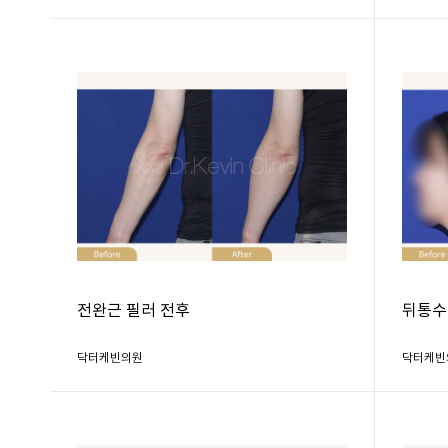
전완근 필러 전후
뒤통수
닥터케빈의원
닥터케빈