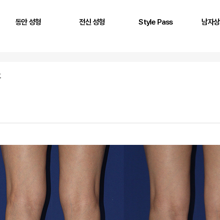
동안 성형
전신 성형
Style Pass
남자상
풀페이스 필러
두상 성형
뒤통수
어깨
AntG 주사
어깨 필러
정수리
삼두근
후
페이스 에클레인
제시라인 필러
옆통수
이두근
바디 에클레인
다리 성형
본시멘트 후 교정
전완근
볼륨 리프팅
키성형
광배근
실리프팅
스킨플렉스
Stem950
Stemfill