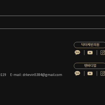
닥터케빈의원
텐바디업
119
E-mail : drkevin5384@gmail.com