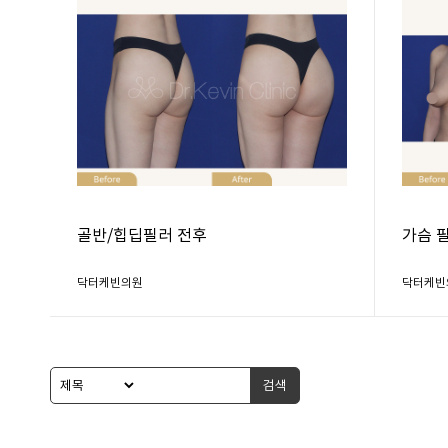
골반/힙딥필러 전후
가슴 
닥터케빈의원
닥터케빈
검색