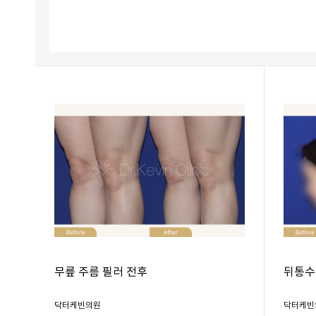
무릎 주름 필러 전후
뒤통수
닥터케빈의원
닥터케빈