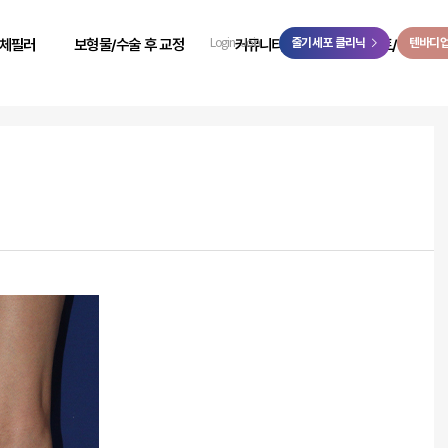
>
체필러
보형물/수술 후 교정
커뮤니티
줄기세포 클리닉
이벤트/예약
텐바디
Login
Join
 성형
힙보형물 후 교정
리얼 리뷰
이벤트
 성형
바디 비대칭
시술 전후
온라인 예약
 성형
사고 후 조직 결손 교정
자필 후기
온라인 상담
 성형
코 수술 후 교정
리얼 스토리
카카오톡 상담
 성형
언론보도
닥터케빈 TV
리얼모델 신청