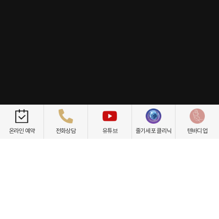
개인정보취급방침
이용약관
환자권리장전
비급여항목
온라인 예약
전화상담
유튜브
줄기세포 클리닉
텐바디업
닥터케빈의원
텐바디업