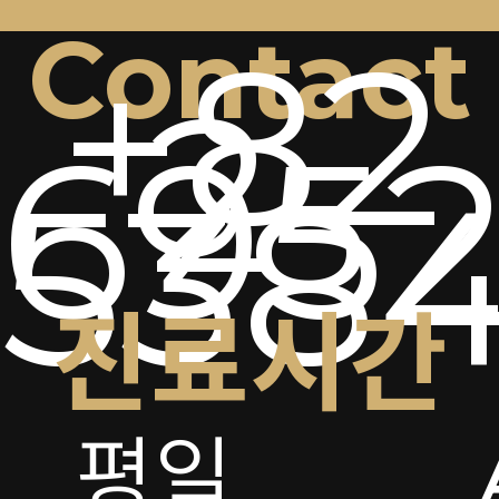
Contact
+82
2-
6952
538
진료시간
평일
