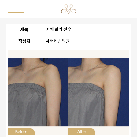
제목
어깨 필러 전후
작성자
닥터케빈의원