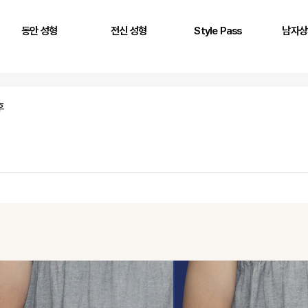
동안 성형
전신 성형
Style Pass
남자상
풀페이스 필러
두상 성형
뒤통수
어깨
AntG 주사
어깨 필러
정수리
삼두근
후
페이스 에클레인
제시라인 필러
옆통수
이두근
바디 에클레인
다리 성형
본시멘트 후 교정
전완근
볼륨 리프팅
키성형
광배근
실리프팅
스킨플렉스
Stem950
Stemfill