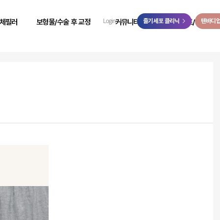
>
체필러
보형물/수술 후 교정
커뮤니티
줄기세포 클리닉
이벤트/예약
텐바디
Login
Join
 성형
힙보형물 후 교정
리얼 리뷰
이벤트
 성형
바디 비대칭
시술 전후
온라인 예약
 성형
사고 후 조직 결손 교정
자필 후기
온라인 상담
 성형
코 수술 후 교정
리얼 스토리
카카오톡 상담
 성형
언론보도
닥터케빈 TV
리얼모델 신청