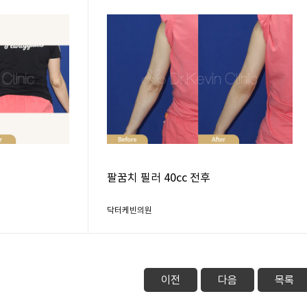
팔꿈치 필러 40cc 전후
닥터케빈의원
이전
다음
목록