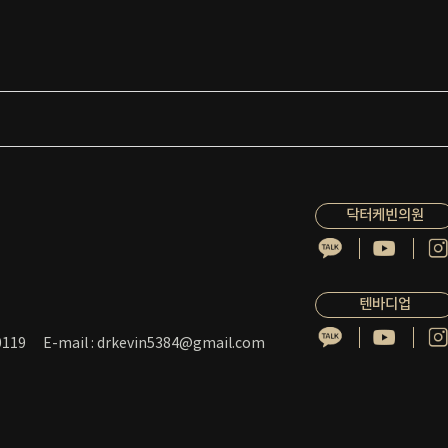
닥터케빈의원
텐바디업
119
E-mail : drkevin5384@gmail.com