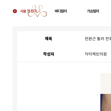
시술 전 필독
바디필러
가슴필러
시술 전 필독
골반필러 우아힙
가슴 필러
대표원장 칼럼
허벅지 필러
가슴보형물 후 교정
제목
전완근 필러 전
병원 소개
휜다리 필러
텐바디업 필러 소개
팔뚝 필러
작성자
닥터케빈의원
오시는 길
쇄골 필러
주름 필러