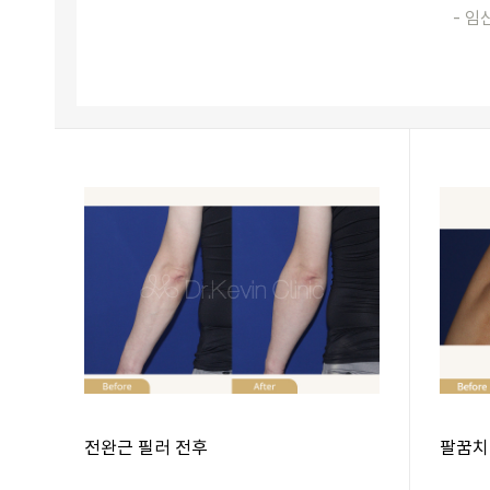
- 임
전완근 필러 전후
팔꿈치