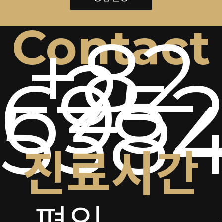
Contact
+82
2-
6952
538
진료시간