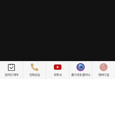
개인정보취급방침
이용약관
환자권리장전
비급여항목
온라인 예약
전화상담
유튜브
줄기세포 클리닉
텐바디업
닥터케빈의원
텐바디업