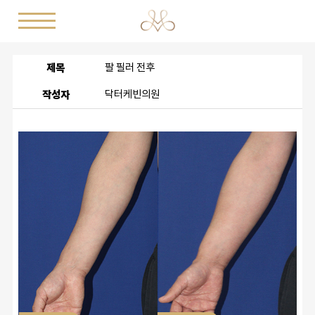
제목
팔 필러 전후
작성자
닥터케빈의원