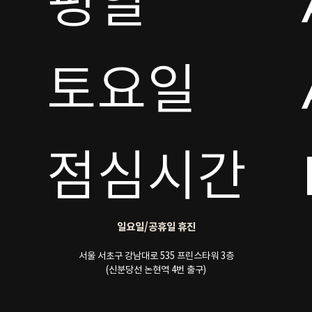
평일

토요일 

점심시간
일요일/공휴일 휴진
서울 서초구 강남대로 535 프린스타워 3층
(신분당선 논현역 4번 출구)