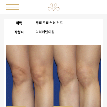
제목
무릎 주름 필러 전후
작성자
닥터케빈의원