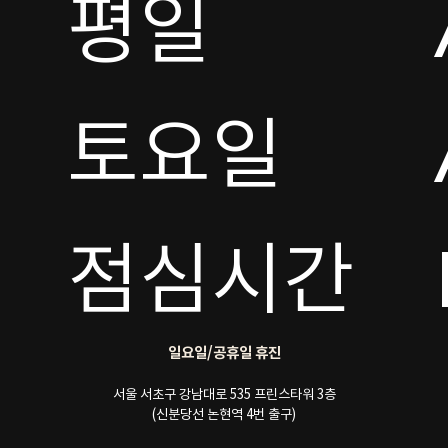
평일

토요일 

점심시간
일요일/공휴일 휴진
서울 서초구 강남대로 535 프린스타워 3층
(신분당선 논현역 4번 출구)