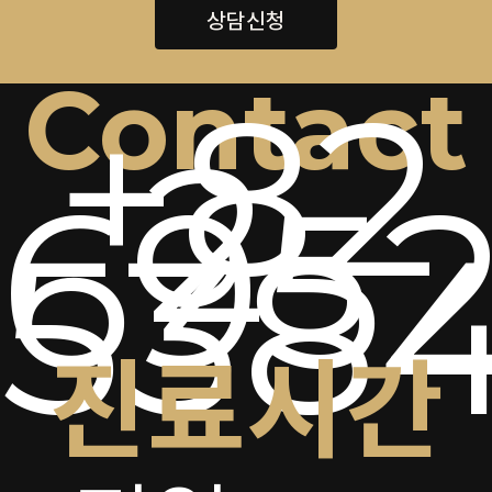
상담신청
Contact
+82
2-
6952
538
진료시간