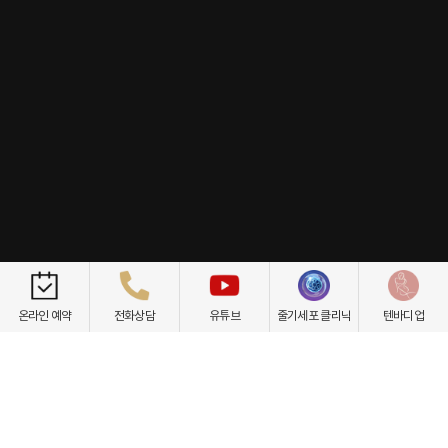
개인정보취급방침
이용약관
환자권리장전
비급여항목
온라인 예약
전화상담
유튜브
줄기세포 클리닉
텐바디업
닥터케빈의원
텐바디업