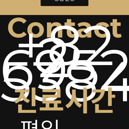
Contact
+82
2-
6952
538
진료시간