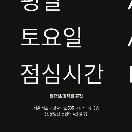
평일

토요일 

점심시간
일요일/공휴일 휴진
서울 서초구 강남대로 535 프린스타워 3층
(신분당선 논현역 4번 출구)