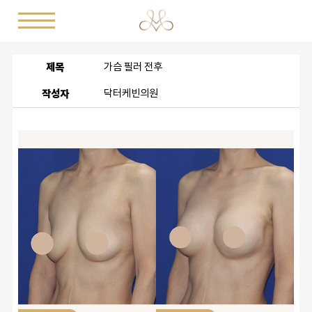
제목
가슴 필러 전후
작성자
닥터케빈의원