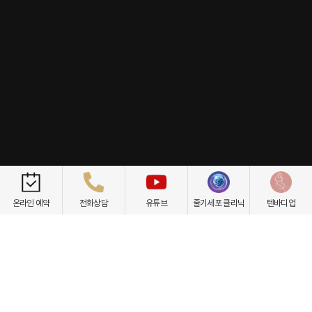
개인정보취급방침
이용약관
환자권리장전
비급여항목
온라인 예약
전화상담
유튜브
줄기세포 클리닉
텐바디업
닥터케빈의원
텐바디업