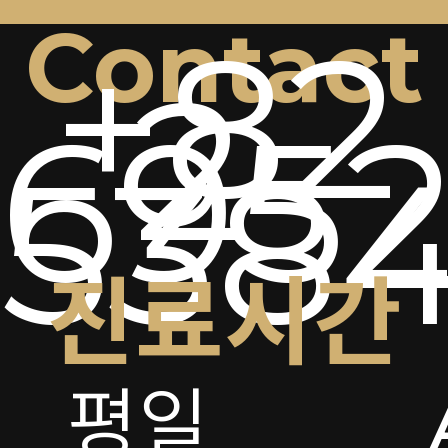
Contact
+82
2-
6952
538
진료시간
평일
