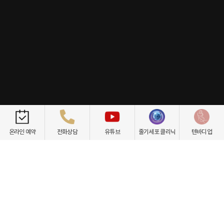
개인정보취급방침
이용약관
환자권리장전
비급여항목
온라인 예약
전화상담
유튜브
줄기세포 클리닉
텐바디업
닥터케빈의원
텐바디업