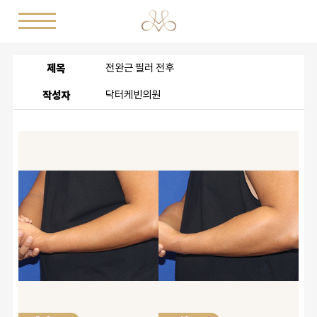
제목
전완근 필러 전후
작성자
닥터케빈의원