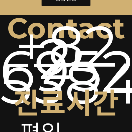
Contact
+82
2-
6952
538
진료시간