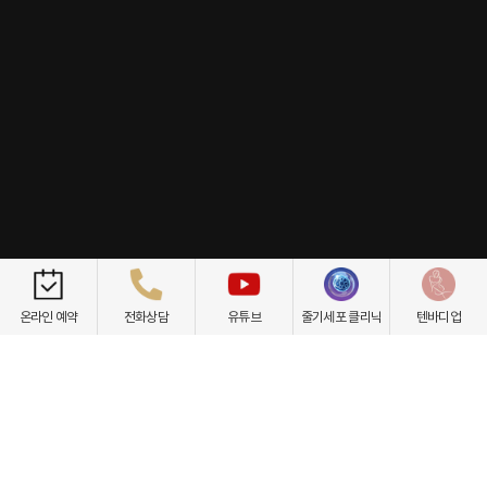
개인정보취급방침
이용약관
환자권리장전
비급여항목
온라인 예약
전화상담
유튜브
줄기세포 클리닉
텐바디업
닥터케빈의원
텐바디업