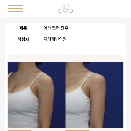
제목
어깨 필러 전후
작성자
닥터케빈의원