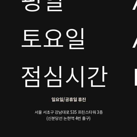
평일

토요일 

점심시간
일요일/공휴일 휴진
서울 서초구 강남대로 535 프린스타워 3층
(신분당선 논현역 4번 출구)