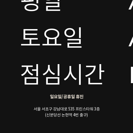
평일

토요일 

점심시간
일요일/공휴일 휴진
서울 서초구 강남대로 535 프린스타워 3층
(신분당선 논현역 4번 출구)