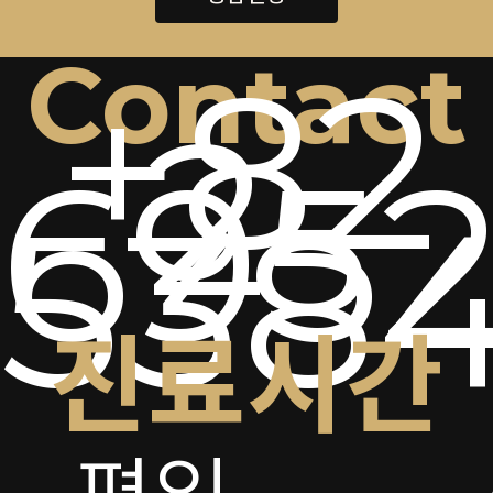
Contact
+82
2-
6952
538
진료시간