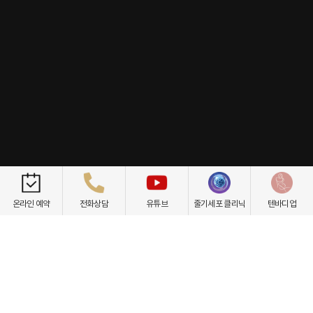
개인정보취급방침
이용약관
환자권리장전
비급여항목
온라인 예약
전화상담
유튜브
줄기세포 클리닉
텐바디업
닥터케빈의원
텐바디업