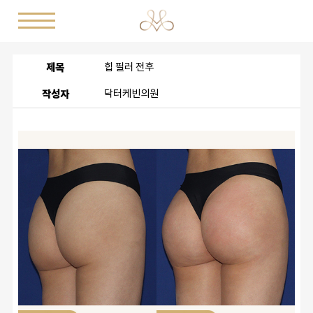
제목
힙 필러 전후
작성자
닥터케빈의원