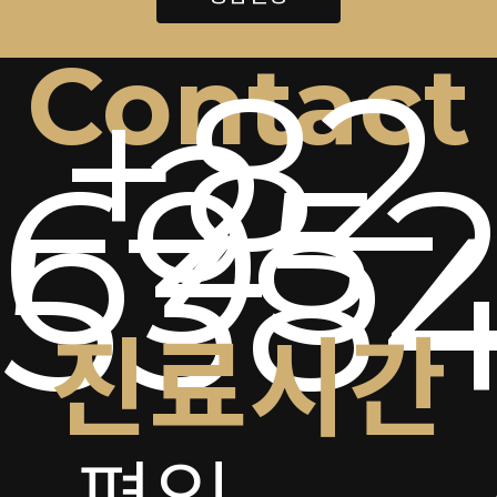
Contact
+82
2-
6952
538
진료시간