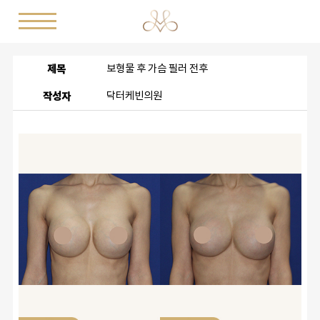
제목
보형물 후 가슴 필러 전후
작성자
닥터케빈의원