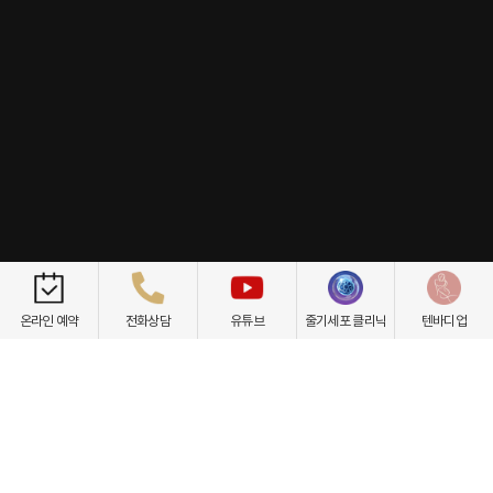
개인정보취급방침
이용약관
환자권리장전
비급여항목
온라인 예약
전화상담
유튜브
줄기세포 클리닉
텐바디업
닥터케빈의원
텐바디업