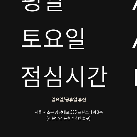
평일

토요일 

점심시간
일요일/공휴일 휴진
서울 서초구 강남대로 535 프린스타워 3층
(신분당선 논현역 4번 출구)