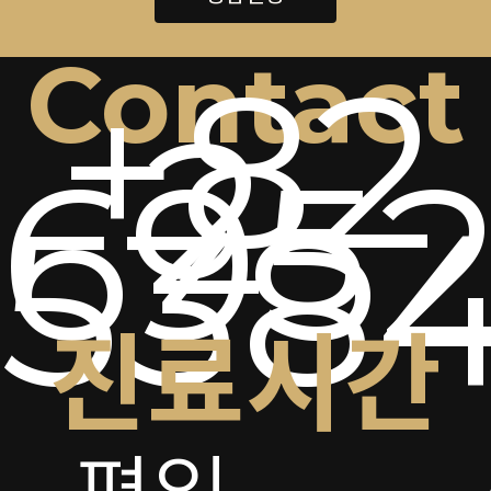
Contact
+82
2-
6952
538
진료시간