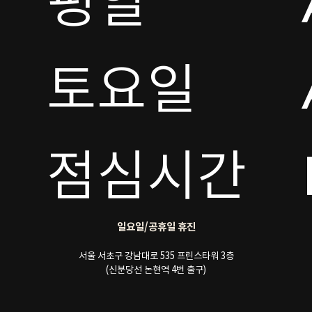
평일

토요일 

점심시간
일요일/공휴일 휴진
서울 서초구 강남대로 535 프린스타워 3층
(신분당선 논현역 4번 출구)