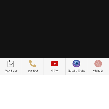
개인정보취급방침
이용약관
환자권리장전
비급여항목
온라인 예약
전화상담
유튜브
줄기세포 클리닉
텐바디업
닥터케빈의원
텐바디업