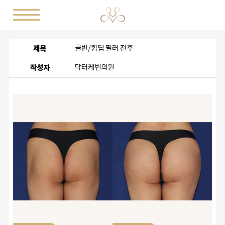
제목
골반/힙딥 필러 전후
작성자
닥터케빈의원