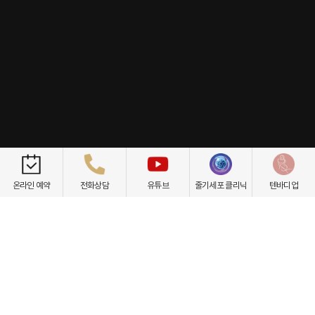
개인정보취급방침
이용약관
환자권리장전
비급여항목
온라인 예약
전화상담
유튜브
줄기세포 클리닉
텐바디업
닥터케빈의원
텐바디업