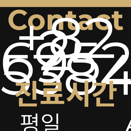
Contact
+82
2-
6952
538
진료시간
평일
