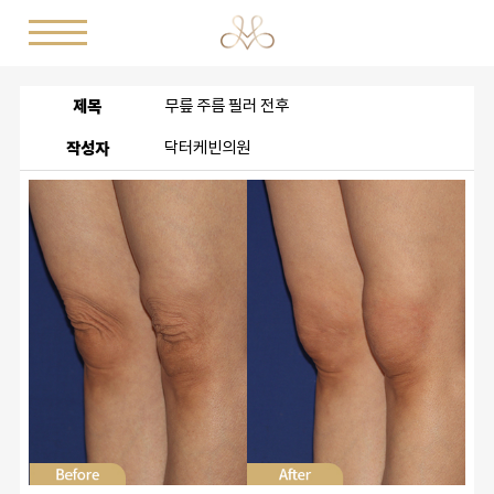
제목
무릎 주름 필러 전후
작성자
닥터케빈의원