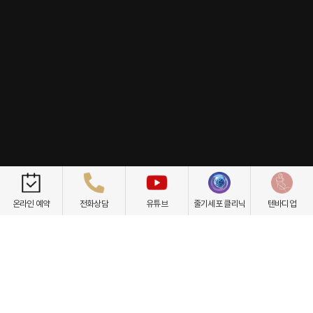
개인정보취급방침
이용약관
환자권리장전
비급여항목
온라인 예약
전화상담
유튜브
줄기세포 클리닉
텐바디업
닥터케빈의원
텐바디업