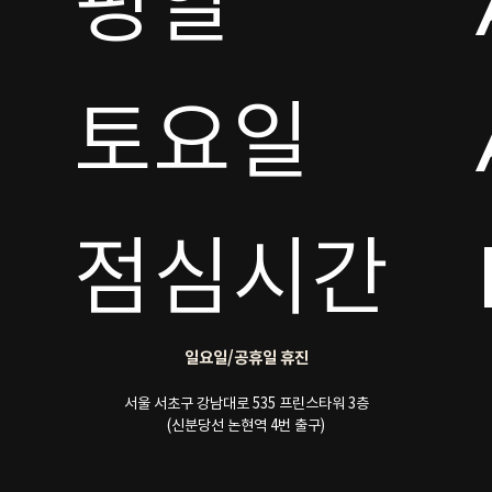
평일

토요일 

점심시간
일요일/공휴일 휴진
서울 서초구 강남대로 535 프린스타워 3층
(신분당선 논현역 4번 출구)