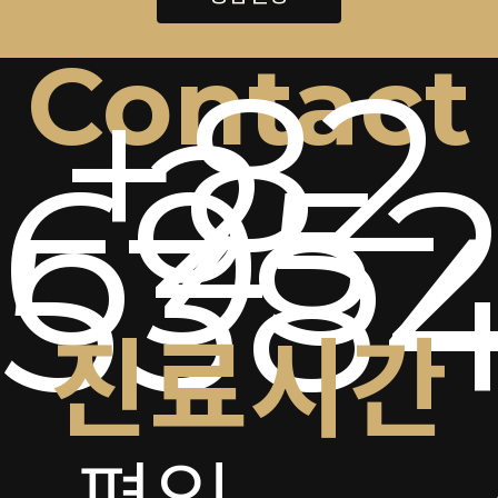
Contact
+82
2-
6952
538
진료시간