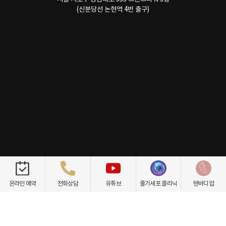
(신분당선 논현역 4번 출구)
개인정보취급방침
이용약관
환자권리장전
비급여항목
온라인 예약
전화상담
유튜브
줄기세포 클리닉
텐바디업
닥터케빈의원
텐바디업