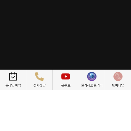
개인정보취급방침
이용약관
환자권리장전
비급여항목
온라인 예약
전화상담
유튜브
줄기세포 클리닉
텐바디업
닥터케빈의원
텐바디업