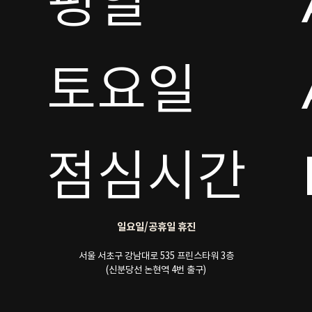
평일

토요일 

점심시간
일요일/공휴일 휴진
서울 서초구 강남대로 535 프린스타워 3층
(신분당선 논현역 4번 출구)