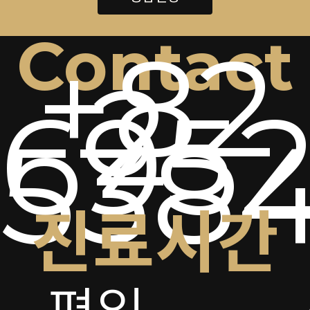
Contact
+82
2-
6952
538
진료시간