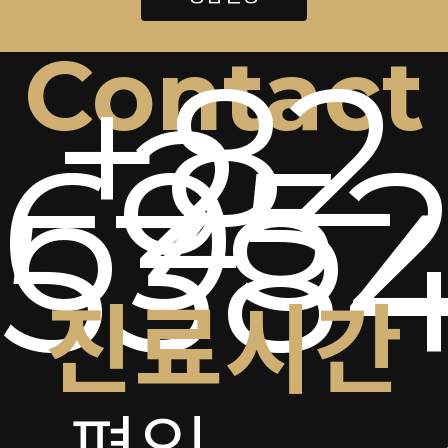
Contact
+82
2-
6952
538
진료시간