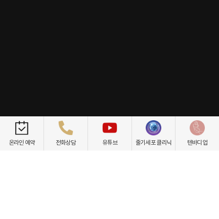
개인정보취급방침
이용약관
환자권리장전
비급여항목
온라인 예약
전화상담
유튜브
줄기세포 클리닉
텐바디업
닥터케빈의원
텐바디업