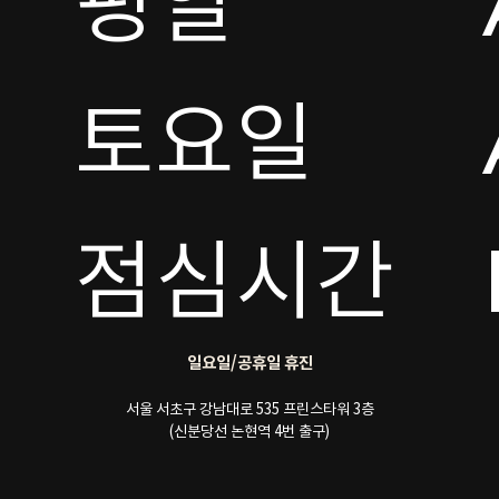
평일

토요일 

점심시간
일요일/공휴일 휴진
서울 서초구 강남대로 535 프린스타워 3층
(신분당선 논현역 4번 출구)