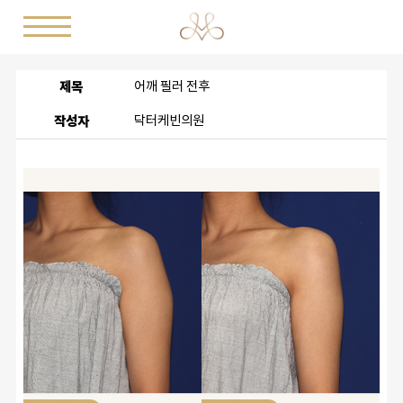
제목
어깨 필러 전후
작성자
닥터케빈의원