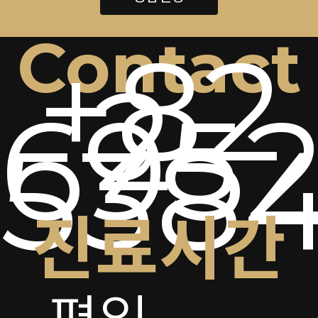
Contact
+82
2-
6952
538
진료시간