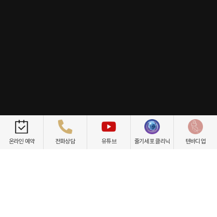
개인정보취급방침
이용약관
환자권리장전
비급여항목
온라인 예약
전화상담
유튜브
줄기세포 클리닉
텐바디업
닥터케빈의원
텐바디업