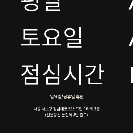
평일

토요일 

점심시간
일요일/공휴일 휴진
서울 서초구 강남대로 535 프린스타워 3층
(신분당선 논현역 4번 출구)