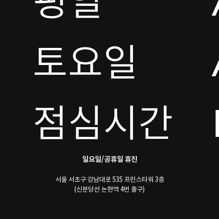
평일

토요일 

점심시간
일요일/공휴일 휴진
서울 서초구 강남대로 535 프린스타워 3층
(신분당선 논현역 4번 출구)