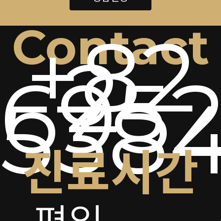
Contact
+82
2-
6952
538
진료시간