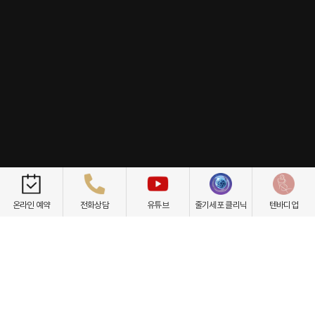
개인정보취급방침
이용약관
환자권리장전
비급여항목
온라인 예약
전화상담
유튜브
줄기세포 클리닉
텐바디업
닥터케빈의원
텐바디업