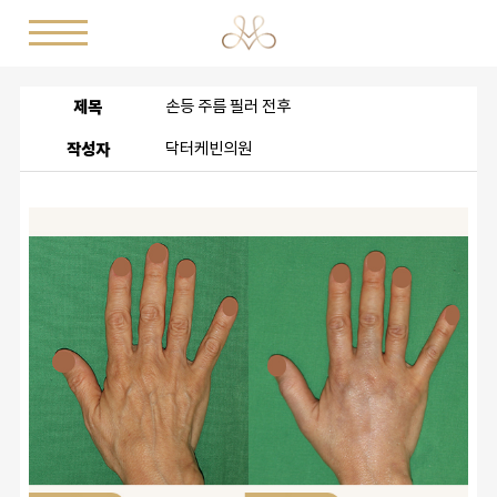
제목
손등 주름 필러 전후
작성자
닥터케빈의원