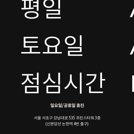
평일

토요일 

점심시간
일요일/공휴일 휴진
서울 서초구 강남대로 535 프린스타워 3층
(신분당선 논현역 4번 출구)