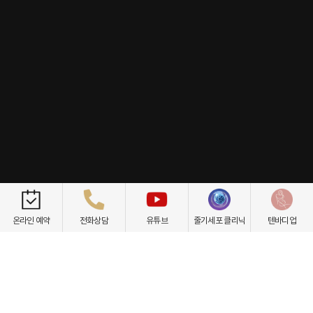
개인정보취급방침
이용약관
환자권리장전
비급여항목
온라인 예약
전화상담
유튜브
줄기세포 클리닉
텐바디업
닥터케빈의원
텐바디업