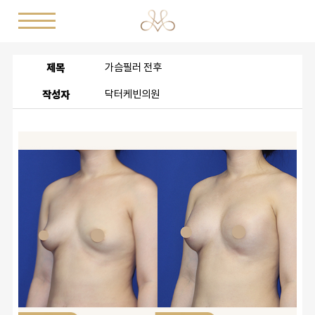
제목
가슴필러 전후
작성자
닥터케빈의원