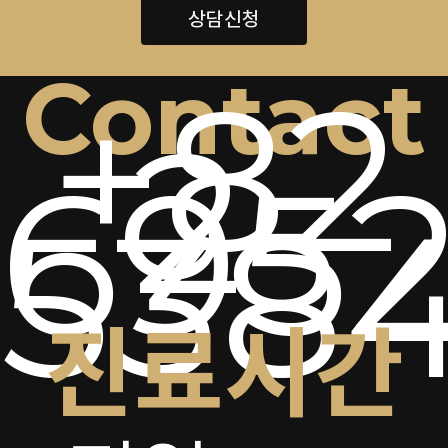
상담신청
Contact
+82
2-
6952
538
진료시간