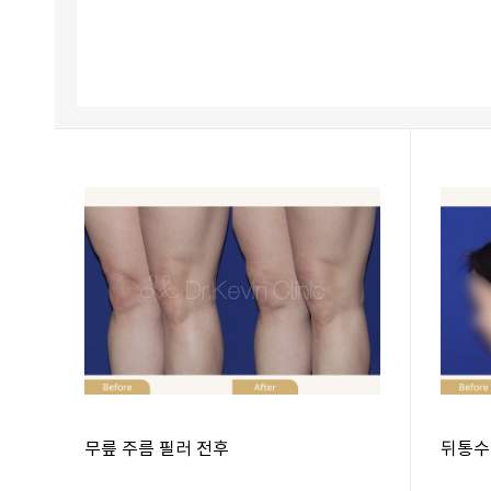
무릎 주름 필러 전후
뒤통수