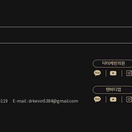
닥터케빈의원
텐바디업
119
E-mail : drkevin5384@gmail.com