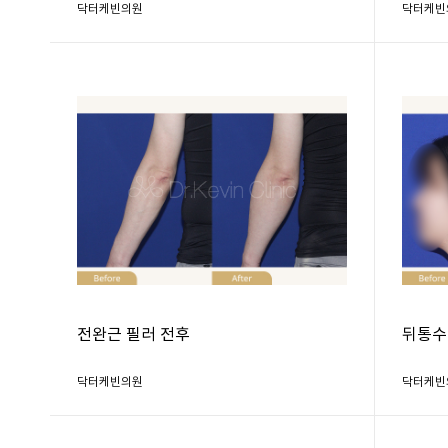
닥터케빈의원
닥터케빈
전완근 필러 전후
뒤통수
닥터케빈의원
닥터케빈