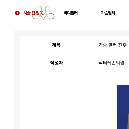
시술 전 필독
바디필러
가슴필러
시술 전 필독
골반필러 우아힙
가슴 필러
대표원장 칼럼
허벅지 필러
가슴보형물 후 교정
제목
가슴 필러 전후
병원 소개
휜다리 필러
텐바디업 필러 소개
팔뚝 필러
작성자
닥터케빈의원
오시는 길
쇄골 필러
주름 필러