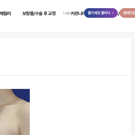
>
체필러
보형물/수술 후 교정
커뮤니티
줄기세포 클리닉
이벤트/예약
텐바디
Login
Join
 성형
힙보형물 후 교정
리얼 리뷰
이벤트
 성형
바디 비대칭
시술 전후
온라인 예약
 성형
사고 후 조직 결손 교정
자필 후기
온라인 상담
 성형
코 수술 후 교정
리얼 스토리
카카오톡 상담
 성형
언론보도
닥터케빈 TV
리얼모델 신청