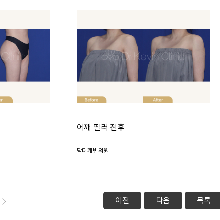
어깨 필러 전후
닥터케빈의원
이전
다음
목록