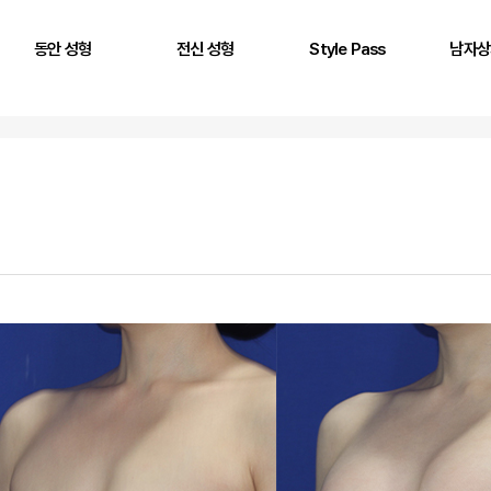
동안 성형
전신 성형
Style Pass
남자상
풀페이스 필러
두상 성형
뒤통수
어깨
AntG 주사
어깨 필러
정수리
삼두근
페이스 에클레인
제시라인 필러
옆통수
이두근
바디 에클레인
다리 성형
본시멘트 후 교정
전완근
볼륨 리프팅
키성형
광배근
실리프팅
스킨플렉스
Stem950
Stemfill