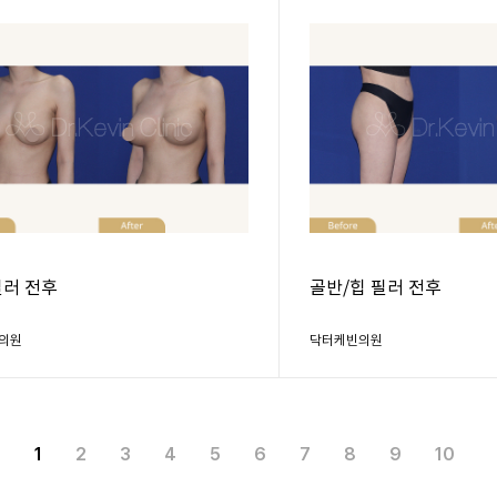
필러 전후
골반/힙 필러 전후
의원
닥터케빈의원
1
2
3
4
5
6
7
8
9
10