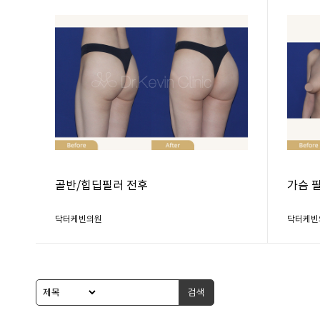
골반/힙딥필러 전후
가슴 
닥터케빈의원
닥터케빈
검색