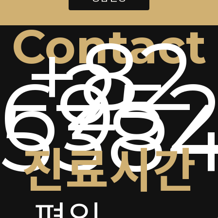
Contact
+82
2-
6952
538
진료시간