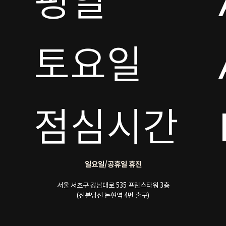
평일

토요일 

점심시간
일요일/공휴일 휴진
서울 서초구 강남대로 535 프린스타워 3층
(신분당선 논현역 4번 출구)