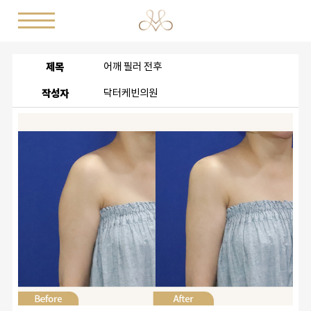
제목
어깨 필러 전후
작성자
닥터케빈의원