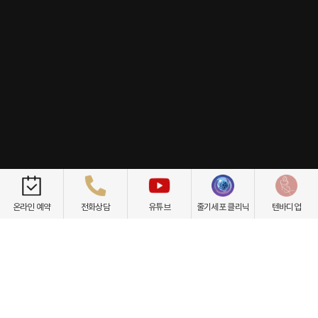
개인정보취급방침
이용약관
환자권리장전
비급여항목
온라인 예약
전화상담
유튜브
줄기세포 클리닉
텐바디업
닥터케빈의원
텐바디업