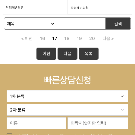
닥터케빈의원
닥터케빈의원
검색
< 이전
16
17
18
19
20
다음 >
이전
다음
목록
빠른상담신청