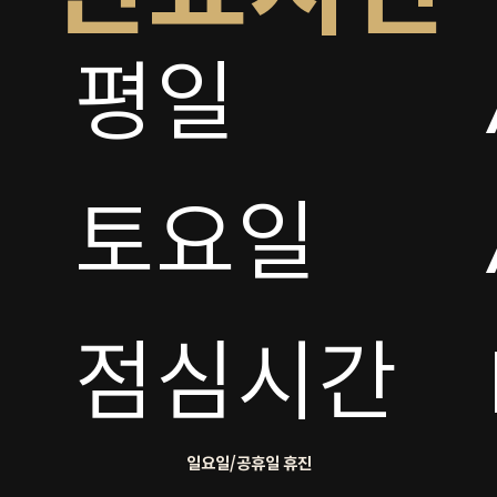
평일

토요일 

점심시간
일요일/공휴일 휴진