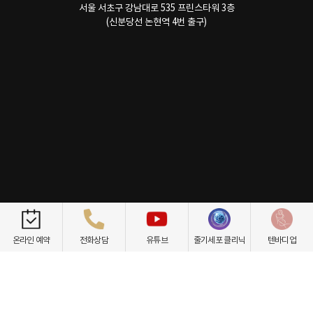
서울 서초구 강남대로 535 프린스타워 3층
(신분당선 논현역 4번 출구)
온라인 예약
전화상담
유튜브
줄기세포 클리닉
텐바디업
개인정보취급방침
이용약관
환자권리장전
비급여항목
닥터케빈의원
텐바디업