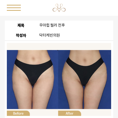
제목
우아힙 필러 전후
작성자
닥터케빈의원