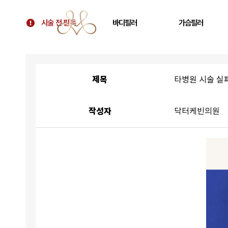
시술 전 필독
바디필러
가슴필러
시술 전 필독
골반필러 우아힙
가슴 필러
대표원장 칼럼
허벅지 필러
가슴보형물 후 교정
제목
타병원 시술 실
병원 소개
휜다리 필러
텐바디업 필러 소개
팔뚝 필러
작성자
닥터케빈의원
오시는 길
쇄골 필러
주름 필러