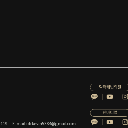
닥터케빈의원
텐바디업
119
E-mail : drkevin5384@gmail.com