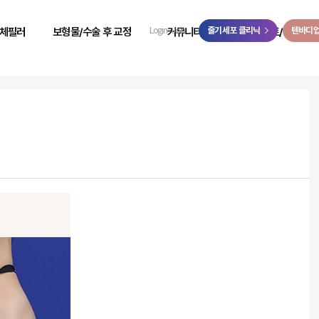
>
체필러
보형물/수술 후 교정
커뮤니티
줄기세포 클리닉
이벤트/예약
텐바디
Login
Join
 성형
힙보형물 후 교정
리얼 리뷰
이벤트
 성형
바디 비대칭
시술 전후
온라인 예약
 성형
사고 후 조직 결손 교정
자필 후기
온라인 상담
 성형
코 수술 후 교정
리얼 스토리
카카오톡 상담
 성형
언론보도
닥터케빈 TV
리얼모델 신청