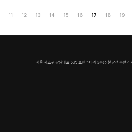
11
12
13
14
15
16
17
18
19
서울 서초구 강남대로 535 프린스타워 3층
(신분당선 논현역 