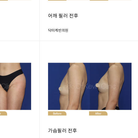
어깨 필러 전후
닥터케빈의원
가슴필러 전후