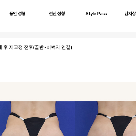
동안 성형
전신 성형
Style Pass
남자상
풀페이스 필러
두상 성형
뒤통수
어깨
AntG 주사
어깨 필러
정수리
삼두근
패 후 재교정 전후(골반~허벅지 연결)
페이스 에클레인
제시라인 필러
옆통수
이두근
바디 에클레인
다리 성형
본시멘트 후 교정
전완근
볼륨 리프팅
키성형
광배근
실리프팅
스킨플렉스
Stem950
Stemfill